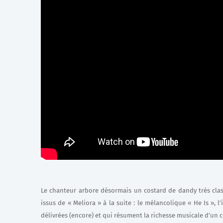
Le chanteur arbore désormais un costard de dandy très classi
issus de « Meliora » à la suite : le mélancolique « He Is »,
délivrées (encore) et qui résument la richesse musicale d’