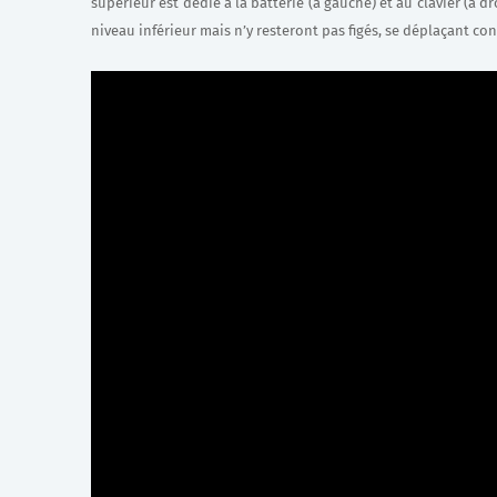
supérieur est dédié à la batterie (à gauche) et au clavier (à 
niveau inférieur mais n’y resteront pas figés, se déplaçant c