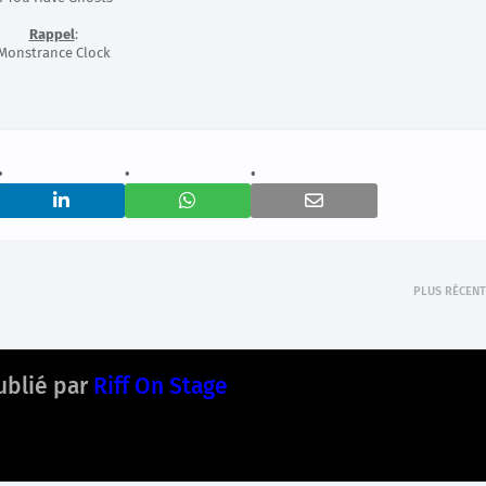
Rappel
:
Monstrance Clock
PLUS RÉCENT
ublié par
Riff On Stage