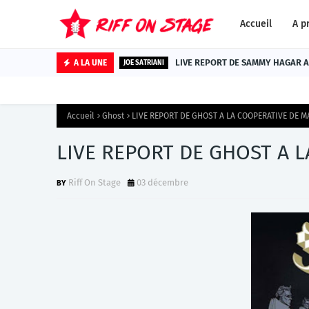
Accueil
A p
LIVE REPORT DE SAMMY HAGAR AU
A LA UNE
JOE SATRIANI
Accueil
Ghost
LIVE REPORT DE GHOST A LA COOPERATIVE DE MAI
LIVE REPORT DE GHOST A L
Riff On Stage
03 décembre