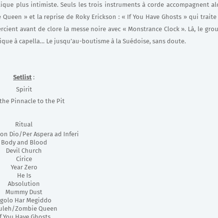
tique plus intimiste. Seuls les trois instruments à corde accompagnent al
ueen » et la reprise de Roky Erickson : « If You Have Ghosts » qui traite
cient avant de clore la messe noire avec « Monstrance Clock ». Là, le gro
rique à capella… Le jusqu’au-boutisme à la Suédoise, sans doute.
Setlist
:
Spirit
the Pinnacle to the Pit
Ritual
Con Dio
/Per Aspera ad Inferi
Body and Blood
Devil Church
Cirice
Year Zero
He Is
Absolution
Mummy Dust
igolo Har Megiddo
uleh/Zombie Queen
If You Have Ghosts