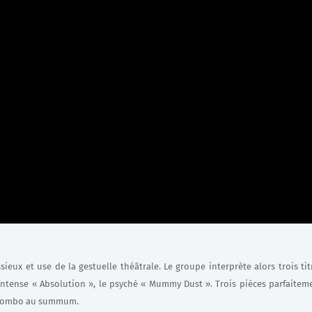
eux et use de la gestuelle théâtrale. Le groupe interprète alors trois tit
 l’intense « Absolution », le psyché « Mummy Dust ». Trois pièces parfaitem
un combo au summum.