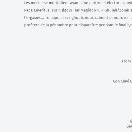
Les mercis se multiplient avant une partie en électro acous
Papa Emeritus sur « Jigolo Har Megiddo », « Ghuleh/Zombie Q
l’orgasme…
Le pape et ses ghouls nous saluent et nous remer
profitera de la pénombre pour disparaître pendant le final ly
From 
Con Clavi 
J
Gh