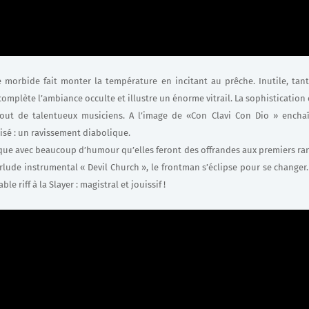
 morbide fait monter la température en incitant au prêche. Inutile, tant
mplète l’ambiance occulte et illustre un énorme vitrail. La sophistication 
out de talentueux musiciens. A l’image de «Con Clavi Con Dio » encha
risé : un ravissement diabolique.
que avec beaucoup d’humour qu’elles feront des offrandes aux premiers ra
rlude instrumental « Devil Church », le frontman s’éclipse pour se changer.
e riff à la Slayer : magistral et jouissif !