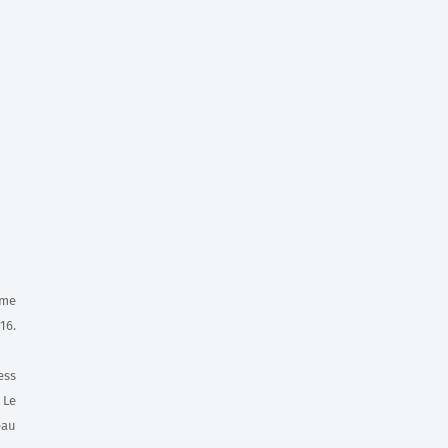
rme
16.
ess
 Le
eau