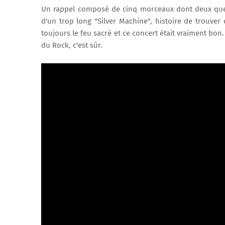
Un rappel composé de cinq morceaux dont deux que j
d'un trop long "Silver Machine", histoire de trouver
toujours le feu sacré et ce concert était vraiment bon
du Rock, c'est sûr.