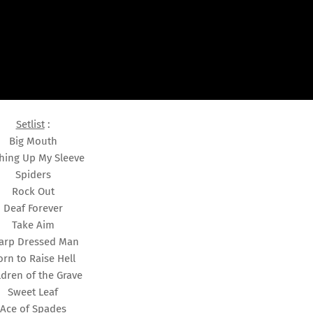
Setlist
:
Big Mouth
hing Up My Sleeve
Spiders
Rock Out
Deaf Forever
Take Aim
arp Dressed Man
orn to Raise Hell
ldren of the Grave
Sweet Leaf
Ace of Spades