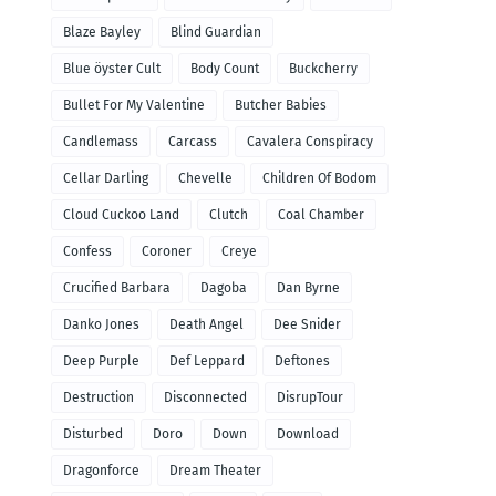
Blaze Bayley
Blind Guardian
Blue öyster Cult
Body Count
Buckcherry
Bullet For My Valentine
Butcher Babies
Candlemass
Carcass
Cavalera Conspiracy
Cellar Darling
Chevelle
Children Of Bodom
Cloud Cuckoo Land
Clutch
Coal Chamber
Confess
Coroner
Creye
Crucified Barbara
Dagoba
Dan Byrne
Danko Jones
Death Angel
Dee Snider
Deep Purple
Def Leppard
Deftones
Destruction
Disconnected
DisrupTour
Disturbed
Doro
Down
Download
Dragonforce
Dream Theater