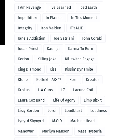
I Am Revenge
I’ve Learned
Iced Earth
Impellitteri
In Flames
In This Moment
Integrity
Iron Maiden
IT'sALIE
Jane's Addiction
Joe Satriani
John Corabi
Judas Priest
Kadinja
Karma To Burn
Kerion
Killing Joke
Killswitch Engage
King Diamond
Kiss
Kissin' Dynamite
Klone
Kollektif AK-47
Korn
Kreator
Krokus
L.A Guns
L7
Lacuna Coil
Laura Cox Band
Life Of Agony
Limp Bizkit
Lizzy Borden
Lordi
Loudblast
Loudness
Lynyrd Skynyrd
M.O.D
Machine Head
Manowar
Marilyn Manson
Mass Hysteria