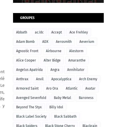
GROUPES
Abbath
ac/dc
Accept
Ace Frehley
Adam Bomb
ADX
Aerosmith
Aeverium
Agnostic Front
Airbourne
Alestorm
Alice Cooper
Alter Bidge
Amaranthe
Angelus Apatrida
Angra
Annihilator
ont
elé
Anthrax
Anvil
Apocalyptica
Arch Enemy
 Le
Armored Saint
Aro Ora
Atlantic
Avatar
es,
Avenged Sevenfold
Baby Metal
Baroness
ife
, y
Beyond The Styx
Billy Idol
Black Label Society
Black Sabbath
Black Spiders
Black Stone Cherry
Blackrain