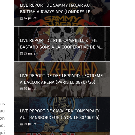
LIVE REPORT DE SAMMY HAGAR AU
BRITISH AIRWAYS ARC (LONDRES LE
09/07/26)
14 juillet
LIVE REPORT DE PHIL CAMPBELL & THE
BASTARD SONS A LA COOPÉRATIVE DE MAI
(23/03/17)
25 mars
LIVE REPORT DE DEF LEPPARD + EXTREME
A L'ACCOR ARENA (PARIS LE 08/07/26)
10 juillet
ais
 au
LIVE REPORT DE CAVALERA CONSPIRACY
AU TRANSBORDEUR (LYON LE 30/06/26)
ron
01 juillet
ad,
qui