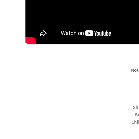
Not
Sh
B
Chi