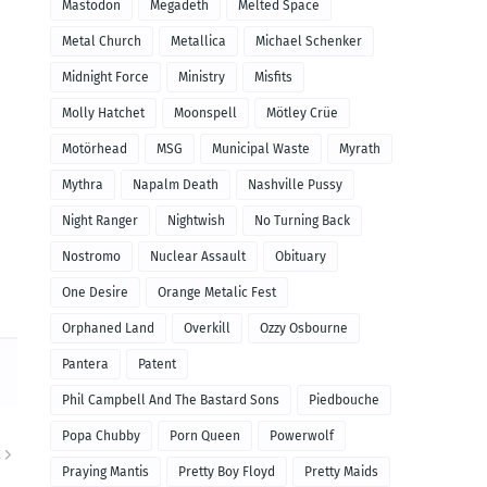
Mastodon
Megadeth
Melted Space
Metal Church
Metallica
Michael Schenker
Midnight Force
Ministry
Misfits
Molly Hatchet
Moonspell
Mötley Crüe
Motörhead
MSG
Municipal Waste
Myrath
Mythra
Napalm Death
Nashville Pussy
Night Ranger
Nightwish
No Turning Back
Nostromo
Nuclear Assault
Obituary
One Desire
Orange Metalic Fest
Orphaned Land
Overkill
Ozzy Osbourne
Pantera
Patent
Phil Campbell And The Bastard Sons
Piedbouche
Popa Chubby
Porn Queen
Powerwolf
E
Praying Mantis
Pretty Boy Floyd
Pretty Maids