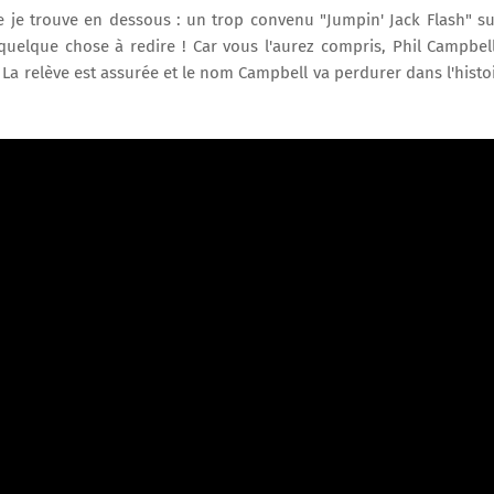
e trouve en dessous : un trop convenu "Jumpin' Jack Flash" su
 quelque chose à redire ! Car vous l'aurez compris, Phil Campbel
. La relève est assurée et le nom Campbell va perdurer dans l'histo