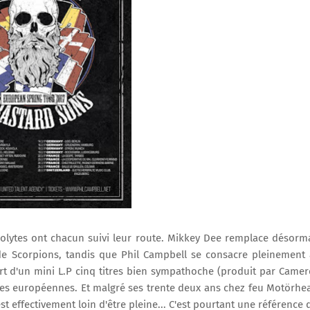
colytes ont chacun suivi leur route. Mikkey Dee remplace désorm
 de Scorpions, tandis que Phil Campbell se consacre pleinement
fort d'un mini L.P cinq titres bien sympathoche (produit par Came
tes européennes. Et malgré ses trente deux ans chez feu Motörhe
est effectivement loin d'être pleine... C'est pourtant une référence 