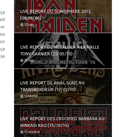
LIVE REPORT DU SONISPHERE 2013
 ça
(08,09/06)
ell
12 juin
rer
 me
son
LIVE REPORT DE METALLICA A LA HALLE
 ça
TONY GARNIER (23/05/10)
 se
25 mai
LIVE REPORT DE RIVAL SONS AU
TRANSBORDEUR (12/02/17)
13 février
LIVE REPORT DES CRUCIFIED BARBARA AU
NINKASI KAO (15/10/14)
17 octobre