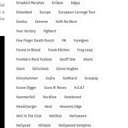
Dropkick Murphys
Eclipse
Edguy
ivi
l a
Entombed
Europe
European Carnage Tour
ire
Exodus
Extreme
Faith No More
Fear Factory
FighterV
Five Finger Death Punch
FM
Foreigner
Forest In Blood
Freak Kitchen
Frog Leap
Frontiers Rock Festival
Geoff Tate
Ghost
Giant
Girlschool
Glenn Hughes
Gloryhammer
Gojira
Gotthard
Graspop
Grave Digger
Guns N' Roses
H.E.A.T
Hammerfall
Hardline
Hatebreed
Headcharger
Heat
Heavens Edge
Hell In The Club
Hellfest
Helloween
Hellyeah
Hilldale
Hollywood Vampires