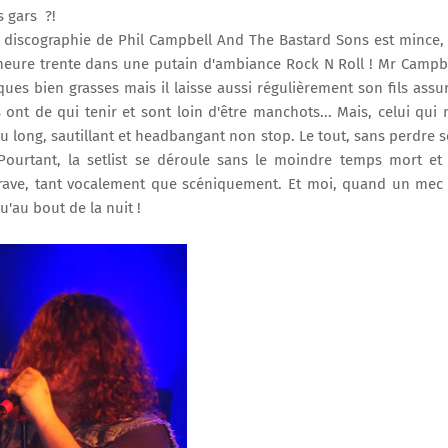
s gars ?!
 la discographie de Phil Campbell And The Bastard Sons est mince,
heure trente dans une putain d'ambiance Rock N Roll ! Mr Campb
ues bien grasses mais il laisse aussi régulièrement son fils assu
nt de qui tenir et sont loin d'être manchots... Mais, celui qui
t du long, sautillant et headbangant non stop. Le tout, sans perdre 
Pourtant, la setlist se déroule sans le moindre temps mort et
 grave, tant vocalement que scéniquement. Et moi, quand un mec
u'au bout de la nuit !