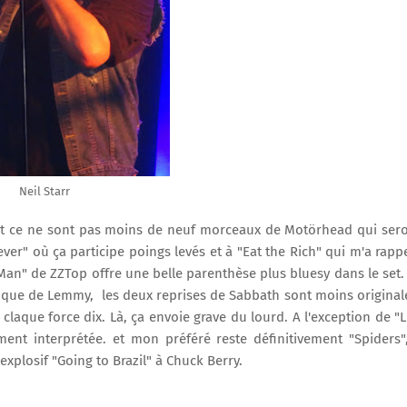
Neil Starr
 et ce ne sont pas moins de neuf morceaux de Motörhead qui ser
ver" où ça participe poings levés et à "Eat the Rich" qui m'a rapp
Man" de ZZTop offre une belle parenthèse plus bluesy dans le set.
zy que de Lemmy, les deux reprises de Sabbath sont moins original
 claque force dix. Là, ça envoie grave du lourd. A l'exception de "L
ment interprétée. et mon préféré reste définitivement "Spiders"
explosif "Going to Brazil" à Chuck Berry.