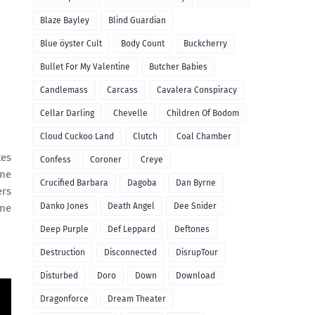
Blaze Bayley
Blind Guardian
Blue öyster Cult
Body Count
Buckcherry
Bullet For My Valentine
Butcher Babies
Candlemass
Carcass
Cavalera Conspiracy
Cellar Darling
Chevelle
Children Of Bodom
Cloud Cuckoo Land
Clutch
Coal Chamber
tes
Confess
Coroner
Creye
ène
Crucified Barbara
Dagoba
Dan Byrne
ers
Danko Jones
Death Angel
Dee Snider
une
Deep Purple
Def Leppard
Deftones
Destruction
Disconnected
DisrupTour
Disturbed
Doro
Down
Download
Dragonforce
Dream Theater