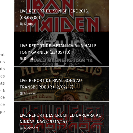
LIVE REPORT DU SONISPHERE 2013
(08,09/06)
12 juin
LIVE REPORT DE METALLICA A LA HALLE
TONY GARNIER (23/05/10)
ent
25 mai
ous
nts
les
LIVE REPORT DE RIVAL SONS AU
nte
TRANSBORDEUR (12/02/17)
e a
13 février
 ce
ace
upe
LIVE REPORT DES CRUCIFIED BARBARA AU
NINKASI KAO (15/10/14)
17 octobre