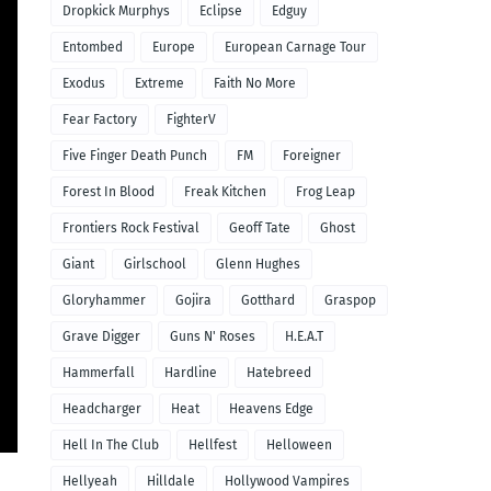
Dropkick Murphys
Eclipse
Edguy
Entombed
Europe
European Carnage Tour
Exodus
Extreme
Faith No More
Fear Factory
FighterV
Five Finger Death Punch
FM
Foreigner
Forest In Blood
Freak Kitchen
Frog Leap
Frontiers Rock Festival
Geoff Tate
Ghost
Giant
Girlschool
Glenn Hughes
Gloryhammer
Gojira
Gotthard
Graspop
Grave Digger
Guns N' Roses
H.E.A.T
Hammerfall
Hardline
Hatebreed
Headcharger
Heat
Heavens Edge
Hell In The Club
Hellfest
Helloween
Hellyeah
Hilldale
Hollywood Vampires