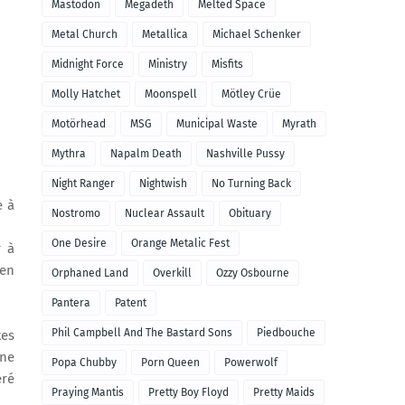
Mastodon
Megadeth
Melted Space
Metal Church
Metallica
Michael Schenker
Midnight Force
Ministry
Misfits
Molly Hatchet
Moonspell
Mötley Crüe
Motörhead
MSG
Municipal Waste
Myrath
Mythra
Napalm Death
Nashville Pussy
Night Ranger
Nightwish
No Turning Back
e à
Nostromo
Nuclear Assault
Obituary
One Desire
Orange Metalic Fest
r à
 en
Orphaned Land
Overkill
Ozzy Osbourne
Pantera
Patent
Phil Campbell And The Bastard Sons
Piedbouche
tes
une
Popa Chubby
Porn Queen
Powerwolf
éré
Praying Mantis
Pretty Boy Floyd
Pretty Maids