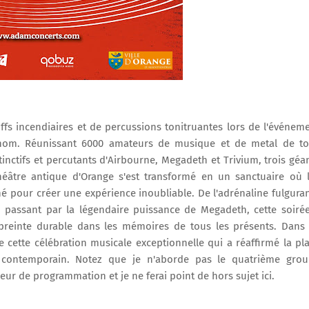
iffs incendiaires et de percussions tonitruantes lors de l'événem
u nom. Réunissant 6000 amateurs de musique et de metal de t
inctifs et percutants d'Airbourne, Megadeth et Trivium, trois géa
héâtre antique d'Orange s'est transformé en un sanctuaire où 
é pour créer une expérience inoubliable. De l'adrénaline fulgura
n passant par la légendaire puissance de Megadeth, cette soiré
mpreinte durable dans les mémoires de tous les présents. Dans
ette célébration musicale exceptionnelle qui a réaffirmé la pl
contemporain. Notez que je n'aborde pas le quatrième gro
reur de programmation et je ne ferai point de hors sujet ici.