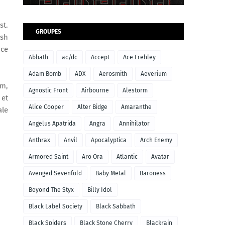
st.
GROUPES
osh
nce
Abbath
ac/dc
Accept
Ace Frehley
Adam Bomb
ADX
Aerosmith
Aeverium
um,
Agnostic Front
Airbourne
Alestorm
 et
Alice Cooper
Alter Bidge
Amaranthe
ale
Angelus Apatrida
Angra
Annihilator
Anthrax
Anvil
Apocalyptica
Arch Enemy
Armored Saint
Aro Ora
Atlantic
Avatar
Avenged Sevenfold
Baby Metal
Baroness
Beyond The Styx
Billy Idol
Black Label Society
Black Sabbath
Black Spiders
Black Stone Cherry
Blackrain