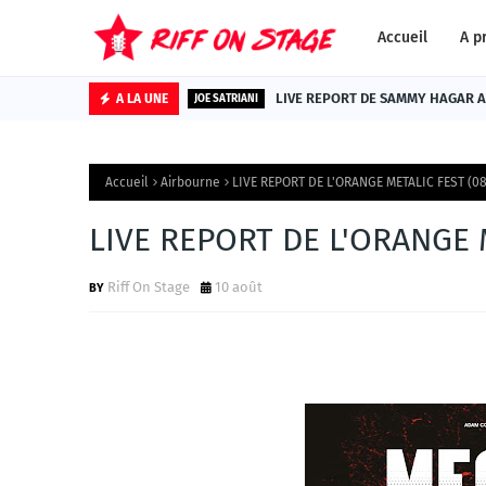
Accueil
A p
LIVE REPORT DE SAMMY HAGAR AU
A LA UNE
JOE SATRIANI
Accueil
Airbourne
LIVE REPORT DE L'ORANGE METALIC FEST (0
LIVE REPORT DE L'ORANGE 
Riff On Stage
10 août