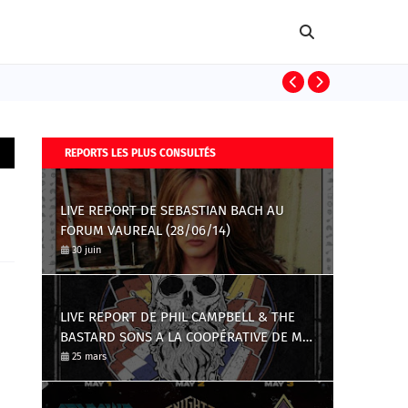
DEF LEPPARD
REPORTS LES PLUS CONSULTÉS
LIVE REPORT DE SEBASTIAN BACH AU
FORUM VAUREAL (28/06/14)
30 juin
LIVE REPORT DE PHIL CAMPBELL & THE
BASTARD SONS A LA COOPÉRATIVE DE MAI
(23/03/17)
25 mars