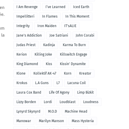
 en
I Am Revenge
I’ve Learned
Iced Earth
ée.
Impellitteri
In Flames
In This Moment
Integrity
Iron Maiden
IT'sALIE
ium
 la
Jane's Addiction
Joe Satriani
John Corabi
Judas Priest
Kadinja
Karma To Burn
Kerion
Killing Joke
Killswitch Engage
King Diamond
Kiss
Kissin' Dynamite
Klone
Kollektif AK-47
Korn
Kreator
Krokus
L.A Guns
L7
Lacuna Coil
Laura Cox Band
Life Of Agony
Limp Bizkit
Lizzy Borden
Lordi
Loudblast
Loudness
Lynyrd Skynyrd
M.O.D
Machine Head
Manowar
Marilyn Manson
Mass Hysteria