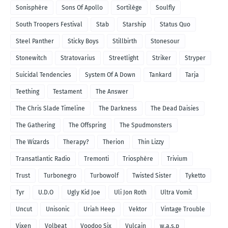
Sonisphère
Sons Of Apollo
Sortilège
Soulfly
South Troopers Festival
Stab
Starship
Status Quo
Steel Panther
Sticky Boys
Stillbirth
Stonesour
Stonewitch
Stratovarius
Streetlight
Striker
Stryper
Suicidal Tendencies
System Of A Down
Tankard
Tarja
Teething
Testament
The Answer
The Chris Slade Timeline
The Darkness
The Dead Daisies
The Gathering
The Offspring
The Spudmonsters
The Wizards
Therapy?
Therion
Thin Lizzy
Transatlantic Radio
Tremonti
Triosphère
Trivium
Trust
Turbonegro
Turbowolf
Twisted Sister
Tyketto
Tyr
U.D.O
Ugly Kid Joe
Uli Jon Roth
Ultra Vomit
Uncut
Unisonic
Uriah Heep
Vektor
Vintage Trouble
Vixen
Volbeat
Voodoo Six
Vulcain
w.a.s.p