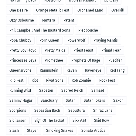
No Turning Back
Nostromo
Nuclear Assault
Obituary
One Desire
Orange Metalic Fest
Orphaned Land
Overkill
Ozzy Osbourne
Pantera
Patent
Phil Campbell And The Bastard Sons
Piedbouche
Popa Chubby
Porn Queen
Powerwolf
Praying Mantis
Pretty Boy Floyd
Pretty Maids
Priest Feast
Primal Fear
Princesses Leya
Prométhée
Prophets Of Rage
Puscifer
Queensrÿche
Rammstein
Raven
Raveneye
Red Fang
Riip Fest
Riot
Rival Sons
Rob Zombie
Rock Fest
Running Wild
Sabaton
Sacred Reich
Samael
Sammy Hagar
Sanctuary
Satan
Satan Jokers
Saxon
Scorpions
Sebastian Bach
Sepultura
Shiraz Lane
Sidilarsen
Sign Of The Jackal
Sixx A.M
Skid Row
Slash
Slayer
Smoking Snakes
Sonata Arctica