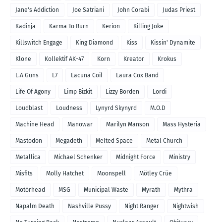
Jane's Addiction
Joe Satriani
John Corabi
Judas Priest
Kadinja
Karma To Burn
Kerion
Killing Joke
Killswitch Engage
King Diamond
Kiss
Kissin' Dynamite
Klone
Kollektif AK-47
Korn
Kreator
Krokus
L.A Guns
L7
Lacuna Coil
Laura Cox Band
Life Of Agony
Limp Bizkit
Lizzy Borden
Lordi
Loudblast
Loudness
Lynyrd Skynyrd
M.O.D
Machine Head
Manowar
Marilyn Manson
Mass Hysteria
Mastodon
Megadeth
Melted Space
Metal Church
Metallica
Michael Schenker
Midnight Force
Ministry
Misfits
Molly Hatchet
Moonspell
Mötley Crüe
Motörhead
MSG
Municipal Waste
Myrath
Mythra
Napalm Death
Nashville Pussy
Night Ranger
Nightwish