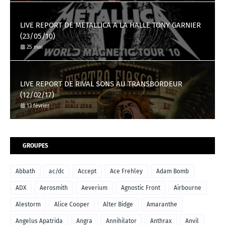
LIVE REPORT DE METALLICA A LA HALLE TONY GARNIER
(23/05/10)
25 mai
LIVE REPORT DE RIVAL SONS AU TRANSBORDEUR
(12/02/17)
13 février
GROUPES
Abbath
ac/dc
Accept
Ace Frehley
Adam Bomb
ADX
Aerosmith
Aeverium
Agnostic Front
Airbourne
Alestorm
Alice Cooper
Alter Bidge
Amaranthe
Angelus Apatrida
Angra
Annihilator
Anthrax
Anvil