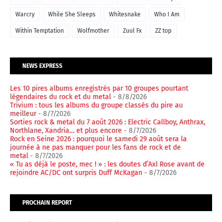
Warcry
While She Sleeps
Whitesnake
Who I Am
Within Temptation
Wolfmother
Zuul Fx
ZZ top
NEWS EXPRESS
Les 10 pires albums enregistrés par 10 groupes pourtant
légendaires du rock et du metal
- 8/8/2026
Trivium : tous les albums du groupe classés du pire au
meilleur
- 8/7/2026
Sorties rock & metal du 7 août 2026 : Electric Callboy, Anthrax,
Northlane, Xandria… et plus encore
- 8/7/2026
Rock en Seine 2026 : pourquoi le samedi 29 août sera la
journée à ne pas manquer pour les fans de rock et de
metal
- 8/7/2026
« Tu as déjà le poste, mec ! » : les doutes d’Axl Rose avant de
rejoindre AC/DC ont surpris Duff McKagan
- 8/7/2026
PROCHAIN REPORT