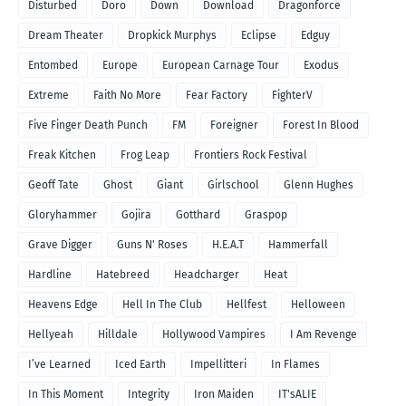
Disturbed
Doro
Down
Download
Dragonforce
Dream Theater
Dropkick Murphys
Eclipse
Edguy
Entombed
Europe
European Carnage Tour
Exodus
Extreme
Faith No More
Fear Factory
FighterV
Five Finger Death Punch
FM
Foreigner
Forest In Blood
Freak Kitchen
Frog Leap
Frontiers Rock Festival
Geoff Tate
Ghost
Giant
Girlschool
Glenn Hughes
Gloryhammer
Gojira
Gotthard
Graspop
Grave Digger
Guns N' Roses
H.E.A.T
Hammerfall
Hardline
Hatebreed
Headcharger
Heat
Heavens Edge
Hell In The Club
Hellfest
Helloween
Hellyeah
Hilldale
Hollywood Vampires
I Am Revenge
I’ve Learned
Iced Earth
Impellitteri
In Flames
In This Moment
Integrity
Iron Maiden
IT'sALIE