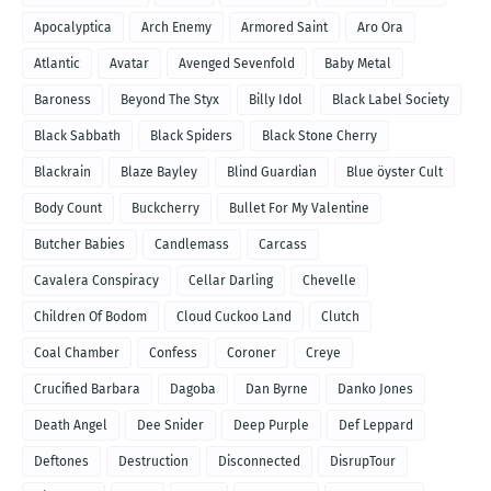
Apocalyptica
Arch Enemy
Armored Saint
Aro Ora
Atlantic
Avatar
Avenged Sevenfold
Baby Metal
Baroness
Beyond The Styx
Billy Idol
Black Label Society
Black Sabbath
Black Spiders
Black Stone Cherry
Blackrain
Blaze Bayley
Blind Guardian
Blue öyster Cult
Body Count
Buckcherry
Bullet For My Valentine
Butcher Babies
Candlemass
Carcass
Cavalera Conspiracy
Cellar Darling
Chevelle
Children Of Bodom
Cloud Cuckoo Land
Clutch
Coal Chamber
Confess
Coroner
Creye
Crucified Barbara
Dagoba
Dan Byrne
Danko Jones
Death Angel
Dee Snider
Deep Purple
Def Leppard
Deftones
Destruction
Disconnected
DisrupTour