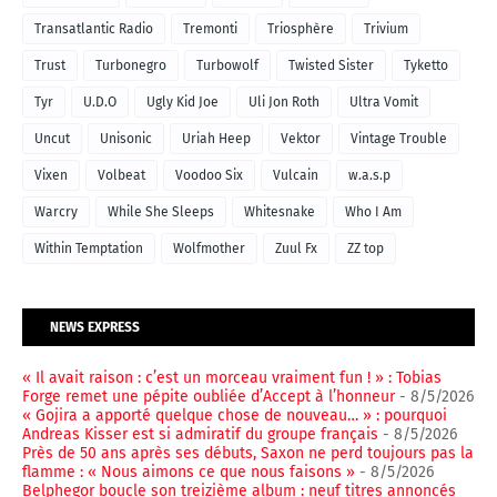
Transatlantic Radio
Tremonti
Triosphère
Trivium
Trust
Turbonegro
Turbowolf
Twisted Sister
Tyketto
Tyr
U.D.O
Ugly Kid Joe
Uli Jon Roth
Ultra Vomit
Uncut
Unisonic
Uriah Heep
Vektor
Vintage Trouble
Vixen
Volbeat
Voodoo Six
Vulcain
w.a.s.p
Warcry
While She Sleeps
Whitesnake
Who I Am
Within Temptation
Wolfmother
Zuul Fx
ZZ top
NEWS EXPRESS
« Il avait raison : c’est un morceau vraiment fun ! » : Tobias
Forge remet une pépite oubliée d’Accept à l’honneur
- 8/5/2026
« Gojira a apporté quelque chose de nouveau… » : pourquoi
Andreas Kisser est si admiratif du groupe français
- 8/5/2026
Près de 50 ans après ses débuts, Saxon ne perd toujours pas la
flamme : « Nous aimons ce que nous faisons »
- 8/5/2026
Belphegor boucle son treizième album : neuf titres annoncés