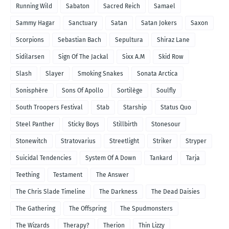
Running Wild
Sabaton
Sacred Reich
Samael
Sammy Hagar
Sanctuary
Satan
Satan Jokers
Saxon
Scorpions
Sebastian Bach
Sepultura
Shiraz Lane
Sidilarsen
Sign Of The Jackal
Sixx A.M
Skid Row
Slash
Slayer
Smoking Snakes
Sonata Arctica
Sonisphère
Sons Of Apollo
Sortilège
Soulfly
South Troopers Festival
Stab
Starship
Status Quo
Steel Panther
Sticky Boys
Stillbirth
Stonesour
Stonewitch
Stratovarius
Streetlight
Striker
Stryper
Suicidal Tendencies
System Of A Down
Tankard
Tarja
Teething
Testament
The Answer
The Chris Slade Timeline
The Darkness
The Dead Daisies
The Gathering
The Offspring
The Spudmonsters
The Wizards
Therapy?
Therion
Thin Lizzy