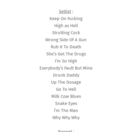
Setlist
:
Keep On Fucking
High as Hell
Strutting Cock
Wrong Side Of A Gun
Rub It To Death
She’s Got The Drugs
I’m So High
Everybody’s Fault But Mine
Drunk Daddy
Up The Dosage
Go To Hell
Milk Cow Blues
Snake Eyes
I’m The Man
Why Why Why
Rappel
: