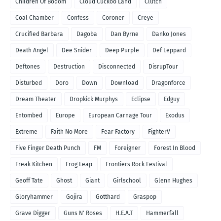
Children Of Bodom
Cloud Cuckoo Land
Clutch
Coal Chamber
Confess
Coroner
Creye
Crucified Barbara
Dagoba
Dan Byrne
Danko Jones
Death Angel
Dee Snider
Deep Purple
Def Leppard
Deftones
Destruction
Disconnected
DisrupTour
Disturbed
Doro
Down
Download
Dragonforce
Dream Theater
Dropkick Murphys
Eclipse
Edguy
Entombed
Europe
European Carnage Tour
Exodus
Extreme
Faith No More
Fear Factory
FighterV
Five Finger Death Punch
FM
Foreigner
Forest In Blood
Freak Kitchen
Frog Leap
Frontiers Rock Festival
Geoff Tate
Ghost
Giant
Girlschool
Glenn Hughes
Gloryhammer
Gojira
Gotthard
Graspop
Grave Digger
Guns N' Roses
H.E.A.T
Hammerfall