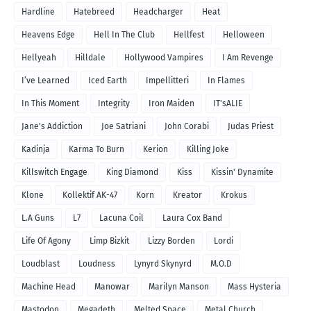
Hardline
Hatebreed
Headcharger
Heat
Heavens Edge
Hell In The Club
Hellfest
Helloween
Hellyeah
Hilldale
Hollywood Vampires
I Am Revenge
I’ve Learned
Iced Earth
Impellitteri
In Flames
In This Moment
Integrity
Iron Maiden
IT'sALIE
Jane's Addiction
Joe Satriani
John Corabi
Judas Priest
Kadinja
Karma To Burn
Kerion
Killing Joke
Killswitch Engage
King Diamond
Kiss
Kissin' Dynamite
Klone
Kollektif AK-47
Korn
Kreator
Krokus
L.A Guns
L7
Lacuna Coil
Laura Cox Band
Life Of Agony
Limp Bizkit
Lizzy Borden
Lordi
Loudblast
Loudness
Lynyrd Skynyrd
M.O.D
Machine Head
Manowar
Marilyn Manson
Mass Hysteria
Mastodon
Megadeth
Melted Space
Metal Church