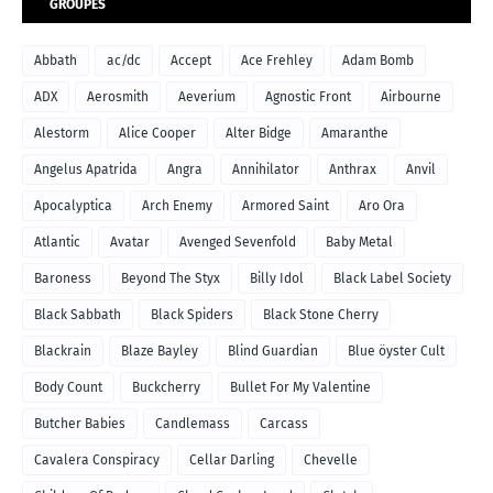
GROUPES
Abbath
ac/dc
Accept
Ace Frehley
Adam Bomb
ADX
Aerosmith
Aeverium
Agnostic Front
Airbourne
Alestorm
Alice Cooper
Alter Bidge
Amaranthe
Angelus Apatrida
Angra
Annihilator
Anthrax
Anvil
Apocalyptica
Arch Enemy
Armored Saint
Aro Ora
Atlantic
Avatar
Avenged Sevenfold
Baby Metal
Baroness
Beyond The Styx
Billy Idol
Black Label Society
Black Sabbath
Black Spiders
Black Stone Cherry
Blackrain
Blaze Bayley
Blind Guardian
Blue öyster Cult
Body Count
Buckcherry
Bullet For My Valentine
Butcher Babies
Candlemass
Carcass
Cavalera Conspiracy
Cellar Darling
Chevelle