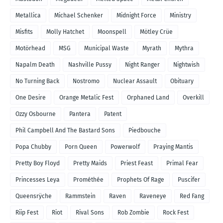
Metallica
Michael Schenker
Midnight Force
Ministry
Misfits
Molly Hatchet
Moonspell
Mötley Crüe
Motörhead
MSG
Municipal Waste
Myrath
Mythra
Napalm Death
Nashville Pussy
Night Ranger
Nightwish
No Turning Back
Nostromo
Nuclear Assault
Obituary
One Desire
Orange Metalic Fest
Orphaned Land
Overkill
Ozzy Osbourne
Pantera
Patent
Phil Campbell And The Bastard Sons
Piedbouche
Popa Chubby
Porn Queen
Powerwolf
Praying Mantis
Pretty Boy Floyd
Pretty Maids
Priest Feast
Primal Fear
Princesses Leya
Prométhée
Prophets Of Rage
Puscifer
Queensrÿche
Rammstein
Raven
Raveneye
Red Fang
Riip Fest
Riot
Rival Sons
Rob Zombie
Rock Fest