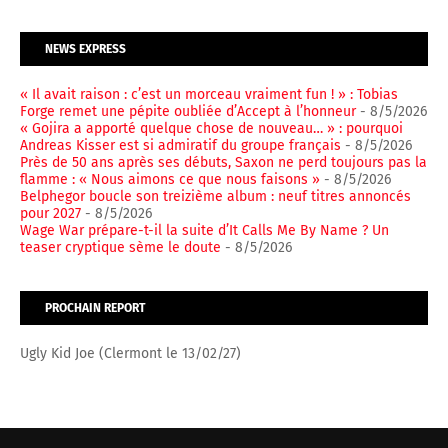
NEWS EXPRESS
« Il avait raison : c’est un morceau vraiment fun ! » : Tobias
Forge remet une pépite oubliée d’Accept à l’honneur
- 8/5/2026
« Gojira a apporté quelque chose de nouveau… » : pourquoi
Andreas Kisser est si admiratif du groupe français
- 8/5/2026
Près de 50 ans après ses débuts, Saxon ne perd toujours pas la
flamme : « Nous aimons ce que nous faisons »
- 8/5/2026
Belphegor boucle son treizième album : neuf titres annoncés
pour 2027
- 8/5/2026
Wage War prépare-t-il la suite d’It Calls Me By Name ? Un
teaser cryptique sème le doute
- 8/5/2026
PROCHAIN REPORT
Ugly Kid Joe (Clermont le 13/02/27)