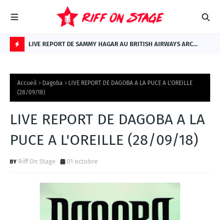
AN DU 01
LIVE REPORT DE SAMMY HAGAR AU BRITISH AIRWAYS ARC
LIV
(LONDRES LE 09/07/26)
(PA
A
L
Accueil
Dagoba
LIVE REPORT DE DAGOBA A LA PUCE A L'OREILLE
A
(28/09/18)
U
LIVE REPORT DE DAGOBA A LA
N
E
PUCE A L'OREILLE (28/09/18)
Riff On Stage
01 octobre