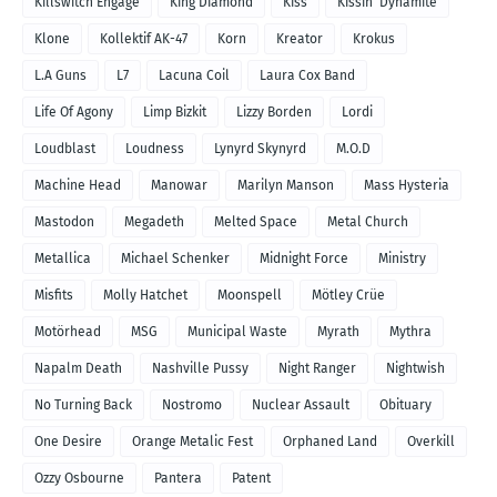
Killswitch Engage
King Diamond
Kiss
Kissin' Dynamite
Klone
Kollektif AK-47
Korn
Kreator
Krokus
L.A Guns
L7
Lacuna Coil
Laura Cox Band
Life Of Agony
Limp Bizkit
Lizzy Borden
Lordi
Loudblast
Loudness
Lynyrd Skynyrd
M.O.D
Machine Head
Manowar
Marilyn Manson
Mass Hysteria
Mastodon
Megadeth
Melted Space
Metal Church
Metallica
Michael Schenker
Midnight Force
Ministry
Misfits
Molly Hatchet
Moonspell
Mötley Crüe
Motörhead
MSG
Municipal Waste
Myrath
Mythra
Napalm Death
Nashville Pussy
Night Ranger
Nightwish
No Turning Back
Nostromo
Nuclear Assault
Obituary
One Desire
Orange Metalic Fest
Orphaned Land
Overkill
Ozzy Osbourne
Pantera
Patent