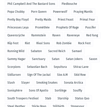
Phil Campbell And The Bastard Sons
Piedbouche
Popa Chubby
Porn Queen
Powerwolf
Praying Mantis
Pretty Boy Floyd
Pretty Maids
Priest Feast
Primal Fear
Princesses Leya
Prométhée
Prophets Of Rage
Puscifer
Queensrÿche
Rammstein
Raven
Raveneye
Red Fang
Riip Fest
Riot
Rival Sons
Rob Zombie
Rock Fest
Running Wild
Sabaton
Sacred Reich
Samael
Sammy Hagar
Sanctuary
Satan
Satan Jokers
Saxon
Scorpions
Sebastian Bach
Sepultura
Shiraz Lane
Sidilarsen
Sign Of The Jackal
Sixx A.M
Skid Row
Slash
Slayer
Smoking Snakes
Sonata Arctica
Sonisphère
Sons Of Apollo
Sortilège
Soulfly
South Troopers Festival
Stab
Starship
Status Quo
Steel Panther
Sticky Boys
Stillbirth
Stonesour