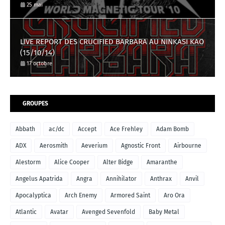
25 mai
LIVE REPORT DES CRUCIFIED BARBARA AU NINKASI KAO
(15/10/14)
17 octobre
GROUPES
Abbath
ac/dc
Accept
Ace Frehley
Adam Bomb
ADX
Aerosmith
Aeverium
Agnostic Front
Airbourne
Alestorm
Alice Cooper
Alter Bidge
Amaranthe
Angelus Apatrida
Angra
Annihilator
Anthrax
Anvil
Apocalyptica
Arch Enemy
Armored Saint
Aro Ora
Atlantic
Avatar
Avenged Sevenfold
Baby Metal