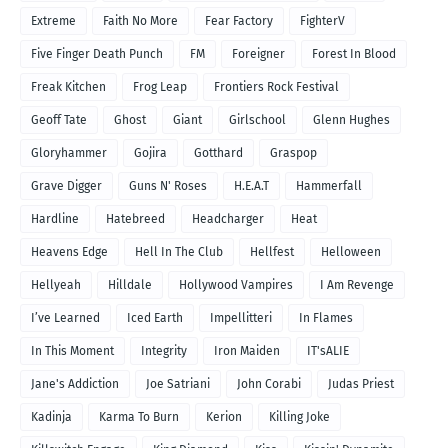
Extreme
Faith No More
Fear Factory
FighterV
Five Finger Death Punch
FM
Foreigner
Forest In Blood
Freak Kitchen
Frog Leap
Frontiers Rock Festival
Geoff Tate
Ghost
Giant
Girlschool
Glenn Hughes
Gloryhammer
Gojira
Gotthard
Graspop
Grave Digger
Guns N' Roses
H.E.A.T
Hammerfall
Hardline
Hatebreed
Headcharger
Heat
Heavens Edge
Hell In The Club
Hellfest
Helloween
Hellyeah
Hilldale
Hollywood Vampires
I Am Revenge
I’ve Learned
Iced Earth
Impellitteri
In Flames
In This Moment
Integrity
Iron Maiden
IT'sALIE
Jane's Addiction
Joe Satriani
John Corabi
Judas Priest
Kadinja
Karma To Burn
Kerion
Killing Joke