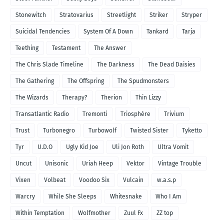
Stonewitch
Stratovarius
Streetlight
Striker
Stryper
Suicidal Tendencies
System Of A Down
Tankard
Tarja
Teething
Testament
The Answer
The Chris Slade Timeline
The Darkness
The Dead Daisies
The Gathering
The Offspring
The Spudmonsters
The Wizards
Therapy?
Therion
Thin Lizzy
Transatlantic Radio
Tremonti
Triosphère
Trivium
Trust
Turbonegro
Turbowolf
Twisted Sister
Tyketto
Tyr
U.D.O
Ugly Kid Joe
Uli Jon Roth
Ultra Vomit
Uncut
Unisonic
Uriah Heep
Vektor
Vintage Trouble
Vixen
Volbeat
Voodoo Six
Vulcain
w.a.s.p
Warcry
While She Sleeps
Whitesnake
Who I Am
Within Temptation
Wolfmother
Zuul Fx
ZZ top