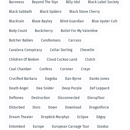
Baroness
Beyond The Styx
Billy Idol
Black Label Society
Black Sabbath
Black Spiders
Black Stone Cherry
Blackrain
Blaze Bayley
Blind Guardian
Blue öyster Cult
Body Count
Buckcherry
Bullet For My Valentine
Butcher Babies
Candlemass
Carcass
Cavalera Conspiracy
Cellar Darling
Chevelle
Children Of Bodom
Cloud Cuckoo Land
Clutch
Coal Chamber
Confess
Coroner
Creye
Crucified Barbara
Dagoba
Dan Byrne
Danko Jones
Death Angel
Dee Snider
Deep Purple
Def Leppard
Deftones
Destruction
Disconnected
DisrupTour
Disturbed
Doro
Down
Download
Dragonforce
Dream Theater
Dropkick Murphys
Eclipse
Edguy
Entombed
Europe
European Carnage Tour
Exodus