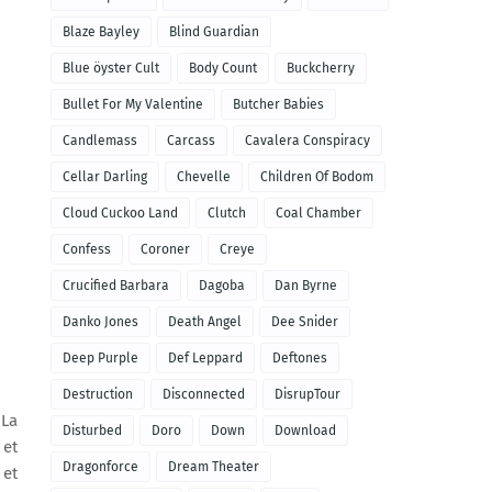
Blaze Bayley
Blind Guardian
Blue öyster Cult
Body Count
Buckcherry
Bullet For My Valentine
Butcher Babies
Candlemass
Carcass
Cavalera Conspiracy
Cellar Darling
Chevelle
Children Of Bodom
Cloud Cuckoo Land
Clutch
Coal Chamber
Confess
Coroner
Creye
Crucified Barbara
Dagoba
Dan Byrne
Danko Jones
Death Angel
Dee Snider
Deep Purple
Def Leppard
Deftones
Destruction
Disconnected
DisrupTour
 La
Disturbed
Doro
Down
Download
 et
Dragonforce
Dream Theater
 et