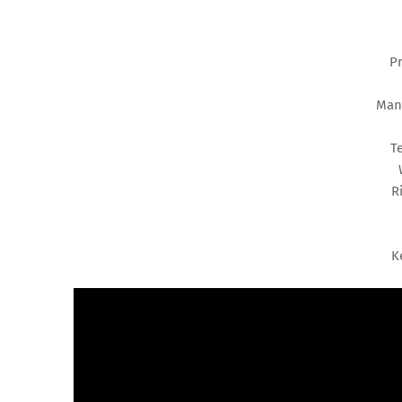
P
Mani
T
R
K