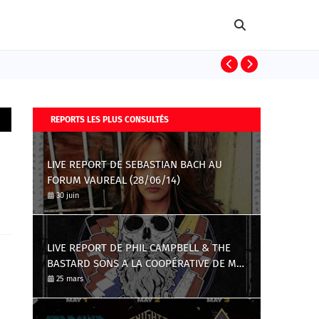
DEF LEPPARD
REPORTS LES PLUS CONSULTÉS
LIVE REPORT DE SEBASTIAN BACH AU
FORUM VAUREAL (28/06/14)
30 juin
LIVE REPORT DE PHIL CAMPBELL & THE
BASTARD SONS A LA COOPÉRATIVE DE MAI
(23/03/17)
25 mars