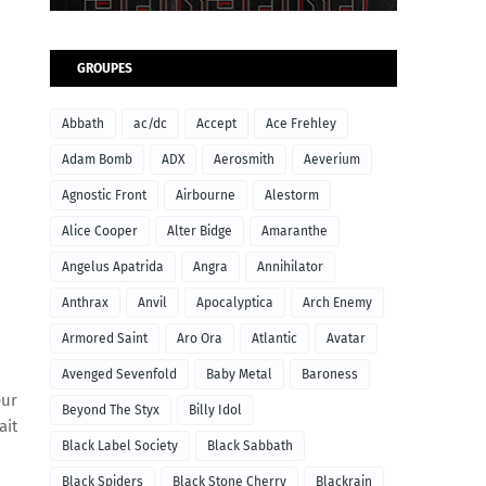
GROUPES
Abbath
ac/dc
Accept
Ace Frehley
Adam Bomb
ADX
Aerosmith
Aeverium
Agnostic Front
Airbourne
Alestorm
Alice Cooper
Alter Bidge
Amaranthe
Angelus Apatrida
Angra
Annihilator
Anthrax
Anvil
Apocalyptica
Arch Enemy
Armored Saint
Aro Ora
Atlantic
Avatar
Avenged Sevenfold
Baby Metal
Baroness
eur
Beyond The Styx
Billy Idol
ait
Black Label Society
Black Sabbath
Black Spiders
Black Stone Cherry
Blackrain