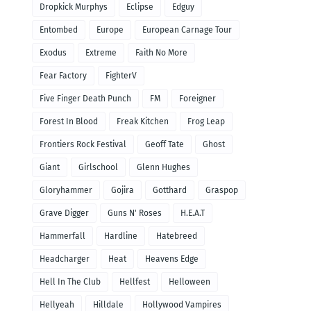
Dropkick Murphys
Eclipse
Edguy
Entombed
Europe
European Carnage Tour
Exodus
Extreme
Faith No More
Fear Factory
FighterV
Five Finger Death Punch
FM
Foreigner
Forest In Blood
Freak Kitchen
Frog Leap
Frontiers Rock Festival
Geoff Tate
Ghost
Giant
Girlschool
Glenn Hughes
Gloryhammer
Gojira
Gotthard
Graspop
Grave Digger
Guns N' Roses
H.E.A.T
Hammerfall
Hardline
Hatebreed
Headcharger
Heat
Heavens Edge
Hell In The Club
Hellfest
Helloween
Hellyeah
Hilldale
Hollywood Vampires