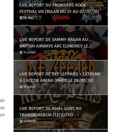
LIVE REPORT DU FRONTIERS ROCK
FESTIVAL VIII (MILAN DU 01 AU 03/05/26)
06 mai
LIVE REPORT DE SAMMY HAGAR AU
BRITISH AIRWAYS ARC (LONDRES LE
09/07/26)
14 juillet
LIVE REPORT DE DEF LEPPARD + EXTREME
A L'ACCOR ARENA (PARIS LE 08/07/26)
10 juillet
ide
das
LIVE REPORT DE RIVAL SONS AU
que
TRANSBORDEUR (12/02/17)
13 février