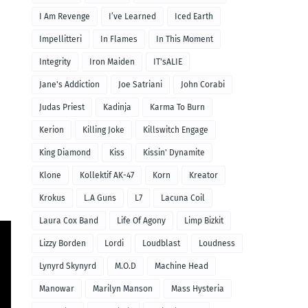
I Am Revenge
I’ve Learned
Iced Earth
Impellitteri
In Flames
In This Moment
Integrity
Iron Maiden
IT'sALIE
Jane's Addiction
Joe Satriani
John Corabi
Judas Priest
Kadinja
Karma To Burn
Kerion
Killing Joke
Killswitch Engage
King Diamond
Kiss
Kissin' Dynamite
Klone
Kollektif AK-47
Korn
Kreator
Krokus
L.A Guns
L7
Lacuna Coil
Laura Cox Band
Life Of Agony
Limp Bizkit
Lizzy Borden
Lordi
Loudblast
Loudness
Lynyrd Skynyrd
M.O.D
Machine Head
Manowar
Marilyn Manson
Mass Hysteria