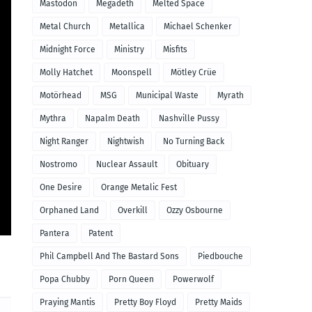
Mastodon
Megadeth
Melted Space
Metal Church
Metallica
Michael Schenker
Midnight Force
Ministry
Misfits
Molly Hatchet
Moonspell
Mötley Crüe
Motörhead
MSG
Municipal Waste
Myrath
Mythra
Napalm Death
Nashville Pussy
Night Ranger
Nightwish
No Turning Back
Nostromo
Nuclear Assault
Obituary
One Desire
Orange Metalic Fest
Orphaned Land
Overkill
Ozzy Osbourne
Pantera
Patent
Phil Campbell And The Bastard Sons
Piedbouche
Popa Chubby
Porn Queen
Powerwolf
Praying Mantis
Pretty Boy Floyd
Pretty Maids